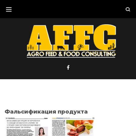
Skip
to
content
Фальсификация продукта