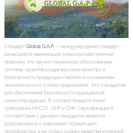
Стандарт
Global G.A.P.
— международный стандарт,
касающийся надлежащей сельскохозяйственной
практики, это научно-технически обоснованная
система, гарантирующая высокое качество и
безопасность продукции и является основанием
экономического успеха предприятия. Это стандартов
для обеспечения безопасности выращенной
сельхозпродукции. В основестандарта лежат
требования НАССР , GHP и GMP. Сертификация в
соответствии с данным стандартом является
добровольной и охватывает полный цикл
производства, а не только оценку качества конечной