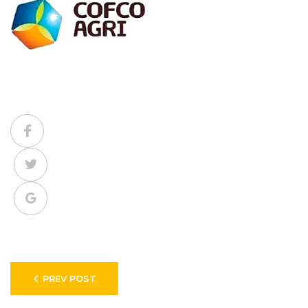
Facebook
Twitter
Google+
Навигация
PREV POST
по
записям