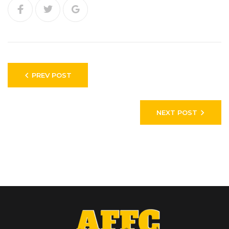
Facebook
Twitter
Google+
Навигация
PREV POST
по
записям
NEXT POST