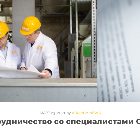
МАРТ
23
. 2021
by
ADMIN
in
NEWS
рудничество со специалистами 