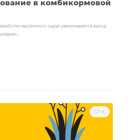
зование в комбикормовой
еработки масличного сырья увеличивается выход
среднем…
0