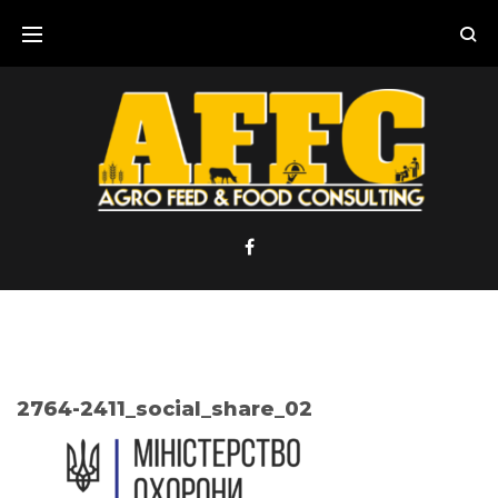
Skip
to
content
2764-2411_social_share_02