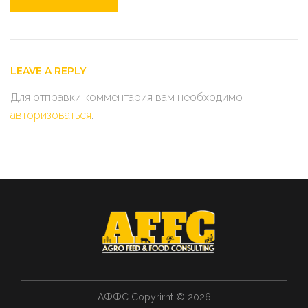
по
записям
LEAVE A REPLY
Для отправки комментария вам необходимо
авторизоваться
.
АФФС Copyrirht © 2026