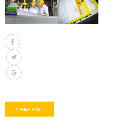
Facebook
Twitter
Google+
Навигация
PREV POST
по
записям