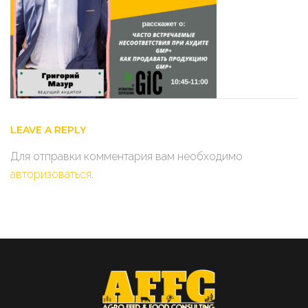
123456-
7890
(6)
LEAVE A REPLY
Для отправки комментария вам необходимо
авторизоваться
.